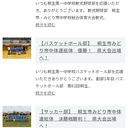
いつも桐生第一中学校軟式野球部を応援いただ
き、ありがとうございます。 軟式野球部 桐生
市・みどり市中学校総合体育大会軟式...
続きを読む
【バスケットボール部】 桐生市みど
り市中体連総体 優勝！ 県大会出場
へ！
いつも桐生第一中学校バスケットボール部を応援
いただきありがとうございます。 創部1年目 バス
ケットボール部 第61回桐生...
続きを読む
【サッカー部】 桐生市みどり市中体
連総体 決勝戦勝利！ 県大会出場
へ！