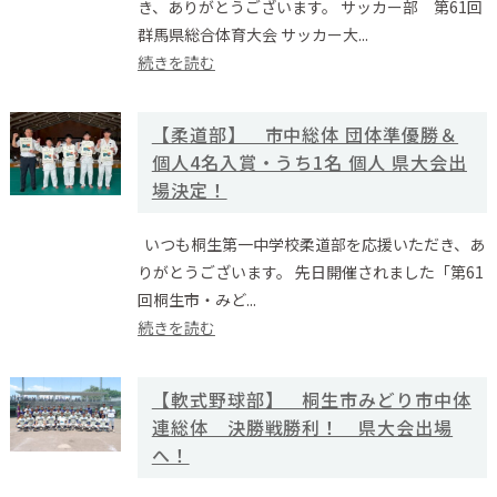
き、ありがとうございます。 サッカー部 第61回
群馬県総合体育大会 サッカー大...
続きを読む
【柔道部】 市中総体 団体準優勝＆
個人4名入賞・うち1名 個人 県大会出
場決定！
いつも桐生第一中学校柔道部を応援いただき、あ
りがとうございます。 先日開催されました「第61
回桐生市・みど...
続きを読む
【軟式野球部】 桐生市みどり市中体
連総体 決勝戦勝利！ 県大会出場
へ！