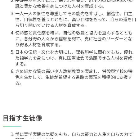
基礎基本を大切にし、探究心を養い、応用力のある幅広い知
識と豊かな教養を身につけた人材を育成する。
一人一人の個性を尊重してその能力を伸ばし、創造性、自主
性、自律性を養うとともに、高い目標をもって、自らの道を自
ら切り開いていける人材を育成する。
使命感と責任感を培い、自他の敬愛と協力を重んずるととも
に、各分野の人々から信頼を得て、真に社会のリーダーとな
り得る人材を育成する。
日本の伝統・文化を大切にし、理数科学に関心をもち、優れ
た語学力を身につけ、真に国際社会で活躍できる人材を育成
する。
きめ細かな質の高い少人数制教育を実施し、併設型学校の特
色を生かして、生徒が希望する進路の実現を積極的に支援す
る。
目指す生徒像
常に実学実践の気概をもち、自らの能力と人生を自らの力で