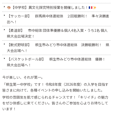
【中学校】異文化探究特別授業を開催しました！
【サッカー部】 群馬県中体連総体 ２回戦勝利！ 準々決勝進
出へ！
【柔道部】 市中総体 団体準優勝＆個人4名入賞・うち1名 個人
県大会出場決定！
【軟式野球部】 桐生市みどり市中体連総体 決勝戦勝利！ 県
大会出場へ！
【バスケットボール部】 桐生市みどり市中体連総体 優勝！
県大会出場へ！
今が楽しい、それが第一。
「桐生第一中学校」です！ 令和8年度（2026年度）の入学を目指す
皆さまに向けて、各種イベントの申し込みを開始いたしました。
学校の雰囲気を肌で感じられるチャンスです！「キリイチ」の魅力
をぜひ体感しに来てください。皆さんのご参加を心よりお待ちして
います！