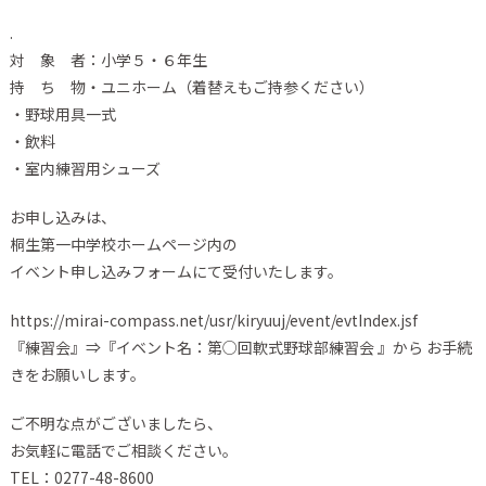
.
対 象 者：小学５・６年生
持 ち 物・ユニホーム（着替えもご持参ください）
・野球用具一式
・飲料
・室内練習用シューズ
お申し込みは、
桐生第一中学校ホームページ内の
イベント申し込みフォームにて受付いたします。
https://mirai-compass.net/usr/kiryuuj/event/evtIndex.jsf
『練習会』⇒『イベント名：第○回軟式野球部練習会 』から お手続
きをお願いします。
ご不明な点がございましたら、
お気軽に電話でご相談ください。
TEL：0277-48-8600