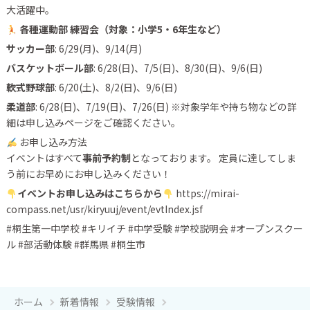
大活躍中。
各種運動部 練習会（対象：小学5・6年生など）
サッカー部
: 6/29(月)、9/14(月)
バスケットボール部
: 6/28(日)、7/5(日)、8/30(日)、9/6(日)
軟式野球部
: 6/20(土)、8/2(日)、9/6(日)
柔道部
: 6/28(日)、7/19(日)、7/26(日) ※対象学年や持ち物などの詳
細は申し込みページをご確認ください。
お申し込み方法
イベントはすべて
事前予約制
となっております。 定員に達してしま
う前にお早めにお申し込みください！
イベントお申し込みはこちらから
https://mirai-
compass.net/usr/kiryuuj/event/evtIndex.jsf
#桐生第一中学校 #キリイチ #中学受験 #学校説明会 #オープンスクー
ル #部活動体験 #群馬県 #桐生市
ホーム
新着情報
受験情報