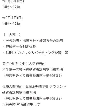
☆8月10日(土)
14時～17時
☆9月 1日(日)
14時～17時
【 内容 】
・学校説明・指導方針・練習方針の説明
・野球データ測定体験
・1期生とのノック＆バッティング練習 等
集 合 場 所 ：桐生大学施設内
桐生第一高等学校硬式野球部室内練習場
（群馬県みどり市笠懸町阿左美606番7）
体験入部場所：硬式野球部専用グラウンド
硬式野球部室内練習場
（群馬県みどり市笠懸町阿左美606番7）
※雨天時 室内練習場にて