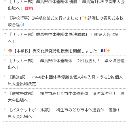
【サッカー部】群馬県中体連総体 優勝！ 群馬第1代表で関東大会
出場へ！
【学校行事】1学期終業式を行いました！
部活動の表彰式＆校
歌合唱
【サッカー部】群馬県中体連総体 準決勝勝利！ 関東大会出場
へ！
【中学校】異文化探究特別授業を開催しました！
【サッカー部】 群馬県中体連総体 ２回戦勝利！ 準々決勝進
出へ！
【柔道部】 市中総体 団体準優勝＆個人4名入賞・うち1名 個人
県大会出場決定！
【軟式野球部】 桐生市みどり市中体連総体 決勝戦勝利！ 県
大会出場へ！
【バスケットボール部】 桐生市みどり市中体連総体 優勝！
県大会出場へ！