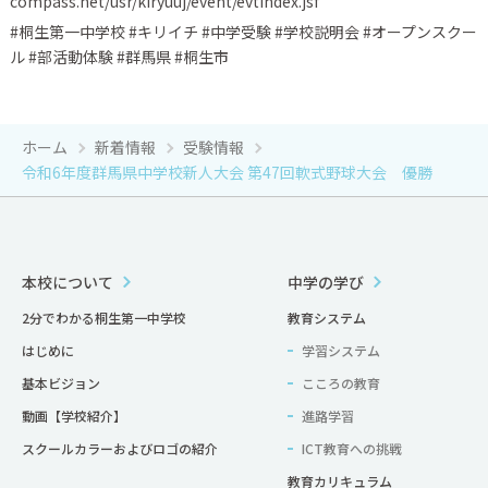
compass.net/usr/kiryuuj/event/evtIndex.jsf
#桐生第一中学校 #キリイチ #中学受験 #学校説明会 #オープンスクー
ル #部活動体験 #群馬県 #桐生市
ホーム
新着情報
受験情報
令和6年度群馬県中学校新人大会 第47回軟式野球大会 優勝
本校について
中学の学び
2分でわかる桐生第一中学校
教育システム
はじめに
学習システム
基本ビジョン
こころの教育
動画【学校紹介】
進路学習
スクールカラーおよびロゴの紹介
ICT教育への挑戦
教育カリキュラム