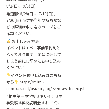
8/2(日)、9/6(日)
柔道部
: 6/28(日)、7/19(日)、
7/26(日) ※対象学年や持ち物な
どの詳細は申し込みページをご
確認ください。
お申し込み方法
イベントはすべて
事前予約制
と
なっております。 定員に達して
しまう前にお早めにお申し込み
ください！
イベントお申し込みはこちら
から
https://mirai-
compass.net/usr/kiryuuj/event/evtIndex.jsf
#桐生第一中学校 #キリイチ #中
学受験 #学校説明会 #オープン