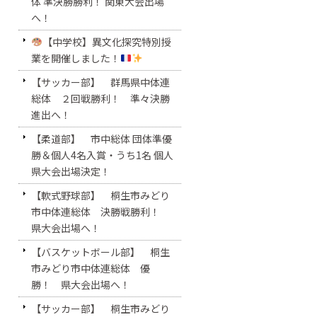
体 準決勝勝利！ 関東大会出場
へ！
【中学校】異文化探究特別授
業を開催しました！
【サッカー部】 群馬県中体連
総体 ２回戦勝利！ 準々決勝
進出へ！
【柔道部】 市中総体 団体準優
勝＆個人4名入賞・うち1名 個人
県大会出場決定！
【軟式野球部】 桐生市みどり
市中体連総体 決勝戦勝利！
県大会出場へ！
【バスケットボール部】 桐生
市みどり市中体連総体 優
勝！ 県大会出場へ！
【サッカー部】 桐生市みどり