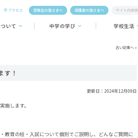
アクセス
受験生の皆さまへ
保護者の皆さまへ
について
中学の学び
学校生活
桐生第一中学校
教育システム
学校行事
古い記事へ
»
学習システム
施設
こころの教育
昼食
ます！
介】
進路学習
制服
ーおよびロゴの紹介
ICT教育への挑戦
更新日：2024年12月09日
学生寮
教育カリキュラム
クラブ活動
実施します。
スポーツ4競技
国際教育
・教育の柱・入試について個別でご説明し、どんなご質問に