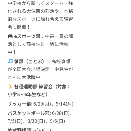
中学校から新しくスタート・強
化される大注目の部活や、本格
的なスポーツに触れ合える練習
会も開催！
eスポーツ部
：中高一貫の部
活として高校生と一緒に活動
中！
箏部（ことぶ）
：高校箏部
が全国大会出場決定！中高生が
ともに大活躍中。
各種運動部 練習会（対象：
小学5・6年生など）
サッカー部
: 6/29(月)、9/14(月)
バスケットボール部
: 6/28(日)、
7/5(日)、8/30(日)、9/6(日)
軟式野球部
: 6/20(土)、