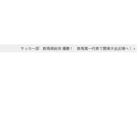
サッカー部 群馬県総体 優勝！ 群馬第一代表で関東大会出場へ！
»