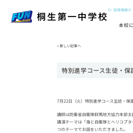
採用情報
本校
2分でわかる
«
新しい記事へ
はじめに
基本ビジョン
特別進学コース生徒・保
動画【学校紹
スクールカラ
7月22日（火）特別進学コース生徒・
講師は防衛省自衛隊群馬地方協力本部太
講演テーマは「海と自衛隊とヘリコプタ
つのテーマでお話をいただきました。