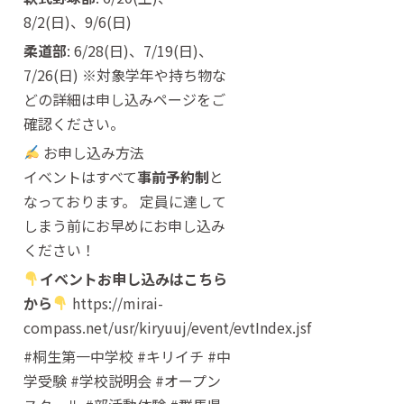
8/2(日)、9/6(日)
柔道部
: 6/28(日)、7/19(日)、
7/26(日) ※対象学年や持ち物な
どの詳細は申し込みページをご
確認ください。
お申し込み方法
イベントはすべて
事前予約制
と
なっております。 定員に達して
しまう前にお早めにお申し込み
ください！
イベントお申し込みはこちら
から
https://mirai-
compass.net/usr/kiryuuj/event/evtIndex.jsf
#桐生第一中学校 #キリイチ #中
学受験 #学校説明会 #オープン