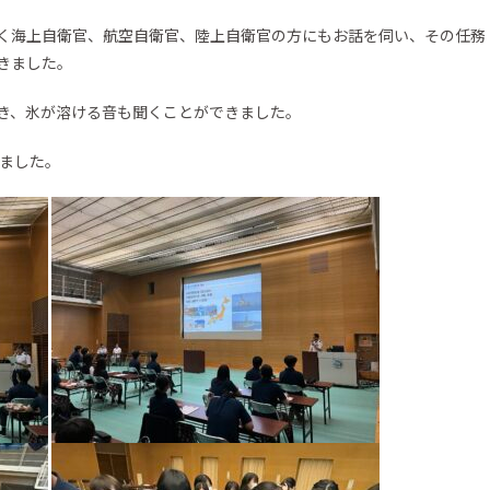
国際交流プログラム
く海上自衛官、航空自衛官、陸上自衛官の方にもお話を伺い、その任務
英語科の取り組み
きました。
き、氷が溶ける音も聞くことができました。
いました。