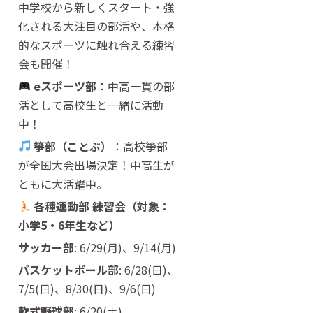
中学校から新しくスタート・強
化される大注目の部活や、本格
的なスポーツに触れ合える練習
会も開催！
eスポーツ部
：中高一貫の部
活として高校生と一緒に活動
中！
箏部（ことぶ）
：高校箏部
が全国大会出場決定！中高生が
ともに大活躍中。
各種運動部 練習会（対象：
小学5・6年生など）
サッカー部
: 6/29(月)、9/14(月)
バスケットボール部
: 6/28(日)、
7/5(日)、8/30(日)、9/6(日)
軟式野球部
: 6/20(土)、