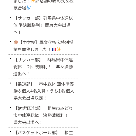
ました！
部活動の表彰式＆校
歌合唱
【サッカー部】群馬県中体連総
体 準決勝勝利！ 関東大会出場
へ！
【中学校】異文化探究特別授
業を開催しました！
【サッカー部】 群馬県中体連
総体 ２回戦勝利！ 準々決勝
進出へ！
【柔道部】 市中総体 団体準優
勝＆個人4名入賞・うち1名 個人
県大会出場決定！
【軟式野球部】 桐生市みどり
市中体連総体 決勝戦勝利！
県大会出場へ！
【バスケットボール部】 桐生