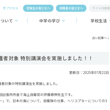
アクセス
受験生の皆さまへ
保護者の皆さまへ
について
中学の学び
学校生活
桐生第一中学校
教育システム
学校行事
古い記事へ
»
学習システム
施設
こころの教育
昼食
護者対象 特別講演会を実施しました！！
介】
進路学習
制服
ーおよびロゴの紹介
ICT教育への挑戦
更新日：2025年07月22日
学生寮
教育カリキュラム
クラブ活動
保護者対象の特別講演会を実施しました。
スポーツ4競技
田出張所所長で海上自衛官の伊藤寿伸先生です。
国際教育
ー」で、日本の海について、自衛隊の仕事、ヘリコプターについての3