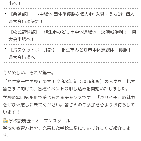
出へ！
【柔道部】 市中総体 団体準優勝＆個人4名入賞・うち1名 個人
県大会出場決定！
【軟式野球部】 桐生市みどり市中体連総体 決勝戦勝利！ 県
大会出場へ！
【バスケットボール部】 桐生市みどり市中体連総体 優勝！
県大会出場へ！
今が楽しい、それが第一。
「桐生第一中学校」です！ 令和8年度（2026年度）の入学を目指す
皆さまに向けて、各種イベントの申し込みを開始いたしました。
学校の雰囲気を肌で感じられるチャンスです！「キリイチ」の魅力
をぜひ体感しに来てください。皆さんのご参加を心よりお待ちして
います！
学校説明会・オープンスクール
学校の教育方針や、充実した学校生活について詳しくご紹介しま
す。