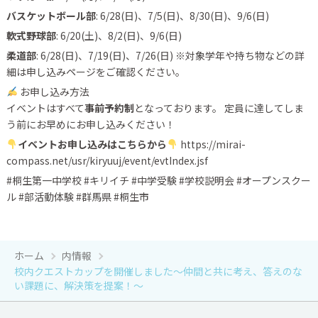
バスケットボール部
: 6/28(日)、7/5(日)、8/30(日)、9/6(日)
軟式野球部
: 6/20(土)、8/2(日)、9/6(日)
柔道部
: 6/28(日)、7/19(日)、7/26(日) ※対象学年や持ち物などの詳
細は申し込みページをご確認ください。
お申し込み方法
イベントはすべて
事前予約制
となっております。 定員に達してしま
う前にお早めにお申し込みください！
イベントお申し込みはこちらから
https://mirai-
compass.net/usr/kiryuuj/event/evtIndex.jsf
#桐生第一中学校 #キリイチ #中学受験 #学校説明会 #オープンスクー
ル #部活動体験 #群馬県 #桐生市
ホーム
内情報
校内クエストカップを開催しました～仲間と共に考え、答えのな
い課題に、解決策を提案！～