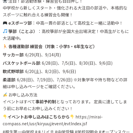
注目！部活動体験・練習会も目白押し！
中学校から新しくスタート・強化される大注目の部活や、本格的な
スポーツに触れ合える練習会も開催！
eスポーツ部
：中高一貫の部活として高校生と一緒に活動中！
箏部（ことぶ）
：高校箏部が全国大会出場決定！中高生がともに
大活躍中。
各種運動部 練習会（対象：小学5・6年生など）
サッカー部
: 6/29(月)、9/14(月)
バスケットボール部
: 6/28(日)、7/5(日)、8/30(日)、9/6(日)
軟式野球部
: 6/20(土)、8/2(日)、9/6(日)
柔道部
: 6/28(日)、7/19(日)、7/26(日) ※対象学年や持ち物などの詳
細は申し込みページをご確認ください。
お申し込み方法
イベントはすべて
事前予約制
となっております。 定員に達してしま
う前にお早めにお申し込みください！
イベントお申し込みはこちらから
https://mirai-
compass.net/usr/kiryuuj/event/evtIndex.jsf
#桐生第一中学校 #キリイチ #中学受験 #学校説明会 #オープンスクー