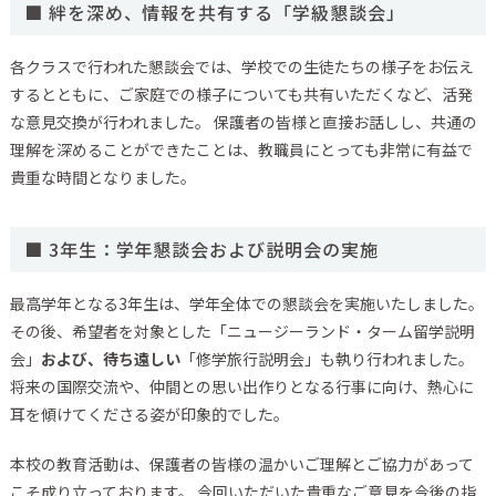
■ 絆を深め、情報を共有する「学級懇談会」
各クラスで行われた懇談会では、学校での生徒たちの様子をお伝え
するとともに、ご家庭での様子についても共有いただくなど、活発
な意見交換が行われました。 保護者の皆様と直接お話しし、共通の
理解を深めることができたことは、教職員にとっても非常に有益で
貴重な時間となりました。
■ 3年生：学年懇談会および説明会の実施
最高学年となる3年生は、学年全体での懇談会を実施いたしました。
その後、希望者を対象とした「ニュージーランド・ターム留学説明
会」
および、待ち遠しい
「修学旅行説明会」も執り行われました。
将来の国際交流や、仲間との思い出作りとなる行事に向け、熱心に
耳を傾けてくださる姿が印象的でした。
本校の教育活動は、保護者の皆様の温かいご理解とご協力があって
こそ成り立っております。 今回いただいた貴重なご意見を今後の指