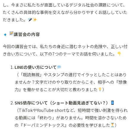
し、今まさに私たちが直面しているデジタル社会の課題について、
たくさんの具体的な事例を交えながら分かりやすくお話ししていた
だきました。
講習会の内容
今回の講習会では、私たちの身近に潜むネットの危険や、正しい付
き合い方について、以下の7つのテーマでお話を伺いました。
LINEの使い方について
（「既読無視」やスタンプの連打でイラッとしたことはあり
ませんか？文字だけのやり取りだからこそ、相手への『想像
力』を働かせることが大切だと教わりました
）
SNS依存について（ショート動画見過ぎてない？）
（TikTokやYouTube shortなど、短時間で強い刺激を得られ
る動画には「終わり」がありません。時間を溶かさないため
の『ドーパミンデトックス』の必要性を学びました
）