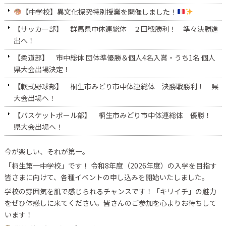
【中学校】異文化探究特別授業を開催しました！
【サッカー部】 群馬県中体連総体 ２回戦勝利！ 準々決勝進
出へ！
【柔道部】 市中総体 団体準優勝＆個人4名入賞・うち1名 個人
県大会出場決定！
【軟式野球部】 桐生市みどり市中体連総体 決勝戦勝利！ 県
大会出場へ！
【バスケットボール部】 桐生市みどり市中体連総体 優勝！
県大会出場へ！
今が楽しい、それが第一。
「桐生第一中学校」です！ 令和8年度（2026年度）の入学を目指す
皆さまに向けて、各種イベントの申し込みを開始いたしました。
学校の雰囲気を肌で感じられるチャンスです！「キリイチ」の魅力
をぜひ体感しに来てください。皆さんのご参加を心よりお待ちして
います！