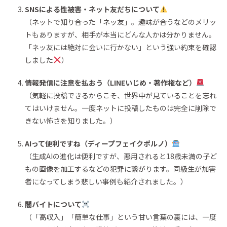
SNSによる性被害・ネット友だちについて
（ネットで知り合った「ネッ友」。趣味が合うなどのメリッ
トもありますが、相手が本当にどんな人かは分かりません。
「ネッ友には絶対に会いに行かない」という強い約束を確認
しました
）
情報発信に注意を払おう（LINEいじめ・著作権など）
（気軽に投稿できるからこそ、世界中が見ていることを忘れ
てはいけません。一度ネットに投稿したものは完全に削除で
きない怖さを知りました。）
AIって便利ですね（ディープフェイクポルノ）
（生成AIの進化は便利ですが、悪用されると18歳未満の子ど
もの画像を加工するなどの犯罪に繋がります。同級生が加害
者になってしまう悲しい事例も紹介されました。）
闇バイトについて
（「高収入」「簡単な仕事」という甘い言葉の裏には、一度