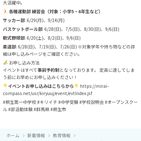
大活躍中。
各種運動部 練習会（対象：小学5・6年生など）
サッカー部
: 6/29(月)、9/14(月)
バスケットボール部
: 6/28(日)、7/5(日)、8/30(日)、9/6(日)
軟式野球部
: 6/20(土)、8/2(日)、9/6(日)
柔道部
: 6/28(日)、7/19(日)、7/26(日) ※対象学年や持ち物などの詳
細は申し込みページをご確認ください。
お申し込み方法
イベントはすべて
事前予約制
となっております。 定員に達してしま
う前にお早めにお申し込みください！
イベントお申し込みはこちらから
https://mirai-
compass.net/usr/kiryuuj/event/evtIndex.jsf
#桐生第一中学校 #キリイチ #中学受験 #学校説明会 #オープンスクー
ル #部活動体験 #群馬県 #桐生市
ホーム
新着情報
教育情報