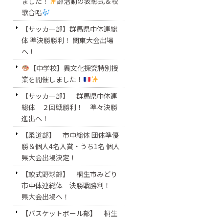
ました！
部活動の表彰式＆校
歌合唱
【サッカー部】群馬県中体連総
体 準決勝勝利！ 関東大会出場
へ！
【中学校】異文化探究特別授
業を開催しました！
【サッカー部】 群馬県中体連
総体 ２回戦勝利！ 準々決勝
進出へ！
【柔道部】 市中総体 団体準優
勝＆個人4名入賞・うち1名 個人
県大会出場決定！
【軟式野球部】 桐生市みどり
市中体連総体 決勝戦勝利！
県大会出場へ！
【バスケットボール部】 桐生