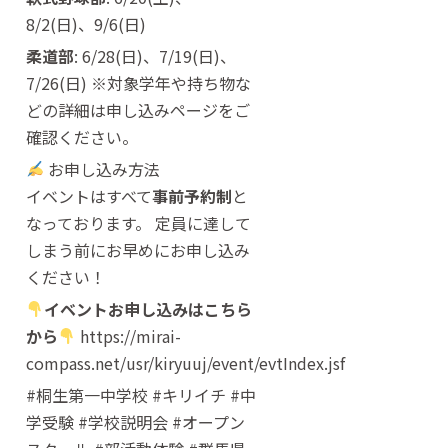
8/2(日)、9/6(日)
柔道部
: 6/28(日)、7/19(日)、
7/26(日) ※対象学年や持ち物な
どの詳細は申し込みページをご
確認ください。
お申し込み方法
イベントはすべて
事前予約制
と
なっております。 定員に達して
しまう前にお早めにお申し込み
ください！
イベントお申し込みはこちら
から
https://mirai-
compass.net/usr/kiryuuj/event/evtIndex.jsf
#桐生第一中学校 #キリイチ #中
学受験 #学校説明会 #オープン