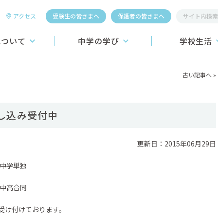
アクセス
受験生の皆さまへ
保護者の皆さまへ
について
中学の学び
学校生活
桐生第一中学校
教育システム
学校行事
古い記事へ
»
学習システム
施設
こころの教育
昼食
し込み受付中
介】
進路学習
制服
ーおよびロゴの紹介
ICT教育への挑戦
更新日：2015年06月29日
学生寮
教育カリキュラム
クラブ活動
）中学単独
スポーツ4競技
）中高合同
国際教育
受け付けております。