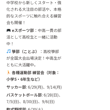
中学校から新しくスタート・強
化される大注目の部活や、本格
的なスポーツに触れ合える練習
会も開催！
eスポーツ部
：中高一貫の部
活として高校生と一緒に活動
中！
箏部（ことぶ）
：高校箏部
が全国大会出場決定！中高生が
ともに大活躍中。
各種運動部 練習会（対象：
小学5・6年生など）
サッカー部
: 6/29(月)、9/14(月)
バスケットボール部
: 6/28(日)、
7/5(日)、8/30(日)、9/6(日)
軟式野球部
: 6/20(土)、