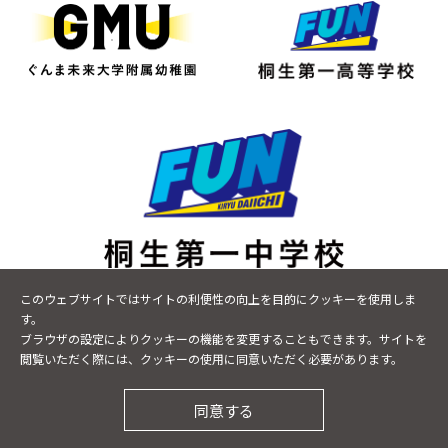
〒376-0043 群馬県桐生市小曽根町9-17
このウェブサイトではサイトの利便性の向上を目的にクッキーを使用しま
TEL
0277-48-8600
FAX 0277-20-7465
す。
ブラウザの設定によりクッキーの機能を変更することもできます。サイトを
閲覧いただく際には、クッキーの使用に同意いただく必要があります。
プライバシーポリシー
サイトマップ
©KIRYU DAIICHI JUNIOR HIGH SCHOOL.All Rights
同意する
Reserved.