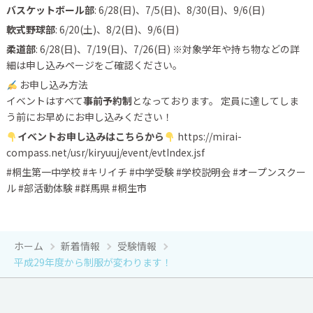
バスケットボール部
: 6/28(日)、7/5(日)、8/30(日)、9/6(日)
軟式野球部
: 6/20(土)、8/2(日)、9/6(日)
柔道部
: 6/28(日)、7/19(日)、7/26(日) ※対象学年や持ち物などの詳
細は申し込みページをご確認ください。
お申し込み方法
イベントはすべて
事前予約制
となっております。 定員に達してしま
う前にお早めにお申し込みください！
イベントお申し込みはこちらから
https://mirai-
compass.net/usr/kiryuuj/event/evtIndex.jsf
#桐生第一中学校 #キリイチ #中学受験 #学校説明会 #オープンスクー
ル #部活動体験 #群馬県 #桐生市
ホーム
新着情報
受験情報
平成29年度から制服が変わります！