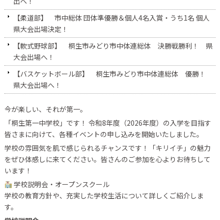
出へ！
【柔道部】 市中総体 団体準優勝＆個人4名入賞・うち1名 個人
県大会出場決定！
【軟式野球部】 桐生市みどり市中体連総体 決勝戦勝利！ 県
大会出場へ！
【バスケットボール部】 桐生市みどり市中体連総体 優勝！
県大会出場へ！
今が楽しい、それが第一。
「桐生第一中学校」です！ 令和8年度（2026年度）の入学を目指す
皆さまに向けて、各種イベントの申し込みを開始いたしました。
学校の雰囲気を肌で感じられるチャンスです！「キリイチ」の魅力
をぜひ体感しに来てください。皆さんのご参加を心よりお待ちして
います！
学校説明会・オープンスクール
学校の教育方針や、充実した学校生活について詳しくご紹介しま
す。