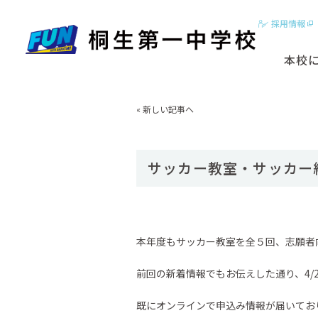
採用情報
本校
2分でわかる
«
新しい記事へ
はじめに
基本ビジョン
サッカー教室・サッカー
動画【学校紹
スクールカラ
本年度もサッカー教室を全５回、志願者
前回の新着情報でもお伝えした通り、4/
既にオンラインで申込み情報が届いてお