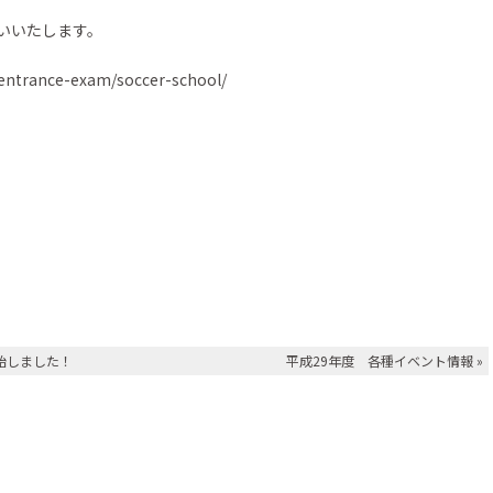
国際交流プログラム
いいたします。
英語科の取り組み
4/entrance-exam/soccer-school/
始しました！
平成29年度 各種イベント情報
»