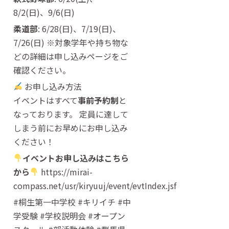
8/2(日)、9/6(日)
柔道部
: 6/28(日)、7/19(日)、
7/26(日) ※対象学年や持ち物な
どの詳細は申し込みページをご
確認ください。
お申し込み方法
イベントはすべて
事前予約制
と
なっております。 定員に達して
しまう前にお早めにお申し込み
ください！
イベントお申し込みはこちら
から
https://mirai-
compass.net/usr/kiryuuj/event/evtIndex.jsf
#桐生第一中学校 #キリイチ #中
学受験 #学校説明会 #オープン