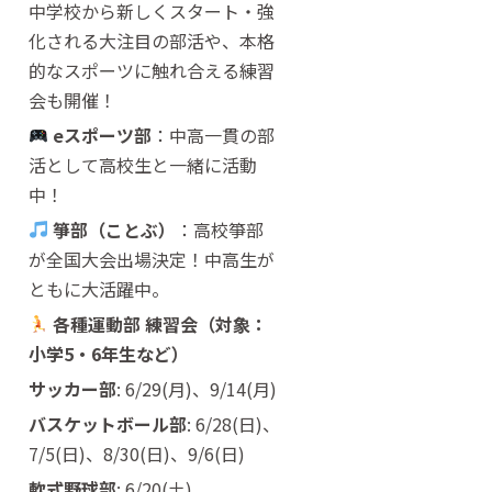
中学校から新しくスタート・強
化される大注目の部活や、本格
的なスポーツに触れ合える練習
会も開催！
eスポーツ部
：中高一貫の部
活として高校生と一緒に活動
中！
箏部（ことぶ）
：高校箏部
が全国大会出場決定！中高生が
ともに大活躍中。
各種運動部 練習会（対象：
小学5・6年生など）
サッカー部
: 6/29(月)、9/14(月)
バスケットボール部
: 6/28(日)、
7/5(日)、8/30(日)、9/6(日)
軟式野球部
: 6/20(土)、