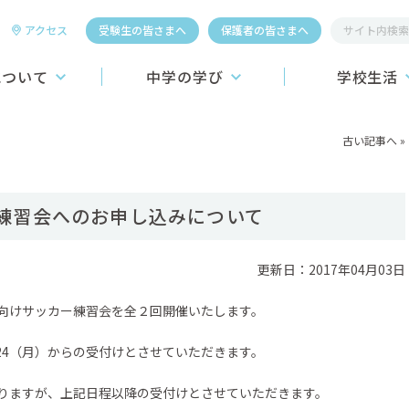
アクセス
受験生の皆さまへ
保護者の皆さまへ
について
中学の学び
学校生活
桐生第一中学校
教育システム
学校行事
古い記事へ
»
学習システム
施設
こころの教育
昼食
練習会へのお申し込みについて
介】
進路学習
制服
ーおよびロゴの紹介
ICT教育への挑戦
更新日：2017年04月03日
学生寮
教育カリキュラム
クラブ活動
向けサッカー練習会を全２回開催いたします。
スポーツ4競技
24（月）からの受付けとさせていただきます。
国際教育
りますが、上記日程以降の受付けとさせていただきます。