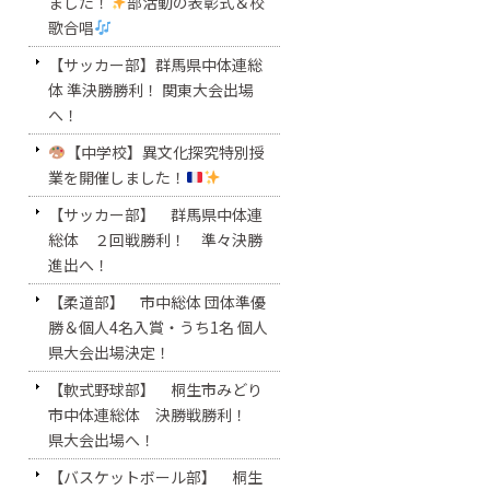
ました！
部活動の表彰式＆校
歌合唱
【サッカー部】群馬県中体連総
体 準決勝勝利！ 関東大会出場
へ！
【中学校】異文化探究特別授
業を開催しました！
【サッカー部】 群馬県中体連
総体 ２回戦勝利！ 準々決勝
進出へ！
【柔道部】 市中総体 団体準優
勝＆個人4名入賞・うち1名 個人
県大会出場決定！
【軟式野球部】 桐生市みどり
市中体連総体 決勝戦勝利！
県大会出場へ！
【バスケットボール部】 桐生