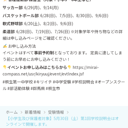
サッカー部
: 6/29(月)、9/14(月)
バスケットボール部
: 6/28(日)、7/5(日)、8/30(日)、9/6(日)
軟式野球部
: 6/20(土)、8/2(日)、9/6(日)
柔道部
: 6/28(日)、7/19(日)、7/26(日) ※対象学年や持ち物などの詳
細は申し込みページをご確認ください。
お申し込み方法
イベントはすべて
事前予約制
となっております。 定員に達してしま
う前にお早めにお申し込みください！
イベントお申し込みはこちらから
https://mirai-
compass.net/usr/kiryuuj/event/evtIndex.jsf
#桐生第一中学校 #キリイチ #中学受験 #学校説明会 #オープンスクー
ル #部活動体験 #群馬県 #桐生市
ホーム
新着情報
受験情報
【小学生及び保護者対象】5月30日（土）第1回学校説明会はオ
ンラインで開催します。