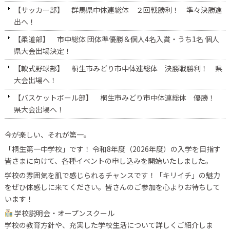
【サッカー部】 群馬県中体連総体 ２回戦勝利！ 準々決勝進
出へ！
【柔道部】 市中総体 団体準優勝＆個人4名入賞・うち1名 個人
県大会出場決定！
【軟式野球部】 桐生市みどり市中体連総体 決勝戦勝利！ 県
大会出場へ！
【バスケットボール部】 桐生市みどり市中体連総体 優勝！
県大会出場へ！
今が楽しい、それが第一。
「桐生第一中学校」です！ 令和8年度（2026年度）の入学を目指す
皆さまに向けて、各種イベントの申し込みを開始いたしました。
学校の雰囲気を肌で感じられるチャンスです！「キリイチ」の魅力
をぜひ体感しに来てください。皆さんのご参加を心よりお待ちして
います！
学校説明会・オープンスクール
学校の教育方針や、充実した学校生活について詳しくご紹介しま