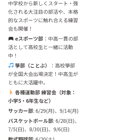
中学校から新しくスタート・強
化される大注目の部活や、本格
的なスポーツに触れ合える練習
会も開催！
eスポーツ部
：中高一貫の部
活として高校生と一緒に活動
中！
箏部（ことぶ）
：高校箏部
が全国大会出場決定！中高生が
ともに大活躍中。
各種運動部 練習会（対象：
小学5・6年生など）
サッカー部
: 6/29(月)、9/14(月)
バスケットボール部
: 6/28(日)、
7/5(日)、8/30(日)、9/6(日)
軟式野球部
: 6/20(土)、