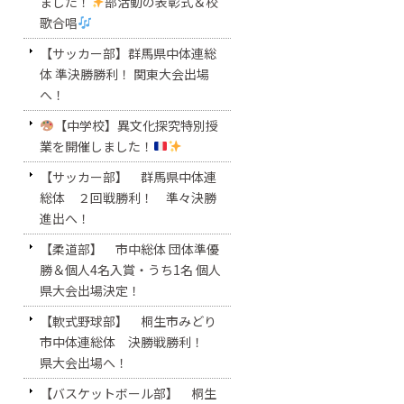
ました！
部活動の表彰式＆校
歌合唱
【サッカー部】群馬県中体連総
体 準決勝勝利！ 関東大会出場
へ！
【中学校】異文化探究特別授
業を開催しました！
【サッカー部】 群馬県中体連
総体 ２回戦勝利！ 準々決勝
進出へ！
【柔道部】 市中総体 団体準優
勝＆個人4名入賞・うち1名 個人
県大会出場決定！
【軟式野球部】 桐生市みどり
市中体連総体 決勝戦勝利！
県大会出場へ！
【バスケットボール部】 桐生