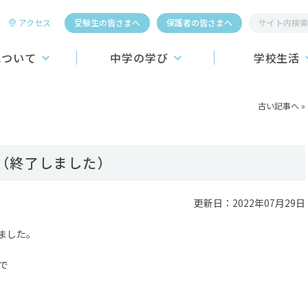
アクセス
受験生の皆さまへ
保護者の皆さまへ
について
中学の学び
学校生活
桐生第一中学校
教育システム
学校行事
古い記事へ
»
学習システム
施設
こころの教育
昼食
（終了しました）
介】
進路学習
制服
ーおよびロゴの紹介
ICT教育への挑戦
更新日：2022年07月29日
学生寮
教育カリキュラム
クラブ活動
ました。
スポーツ4競技
まで
国際教育