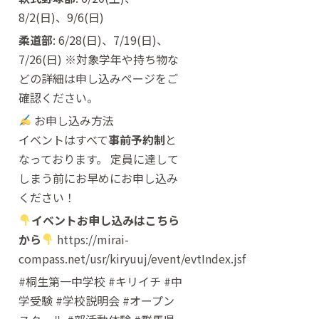
8/2(日)、9/6(日)
柔道部
: 6/28(日)、7/19(日)、
7/26(日) ※対象学年や持ち物な
どの詳細は申し込みページをご
確認ください。
お申し込み方法
イベントはすべて
事前予約制
と
なっております。 定員に達して
しまう前にお早めにお申し込み
ください！
イベントお申し込みはこちら
から
https://mirai-
compass.net/usr/kiryuuj/event/evtIndex.jsf
#桐生第一中学校 #キリイチ #中
学受験 #学校説明会 #オープン