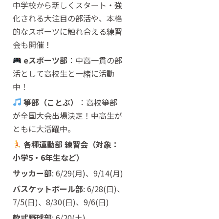
中学校から新しくスタート・強
化される大注目の部活や、本格
的なスポーツに触れ合える練習
会も開催！
eスポーツ部
：中高一貫の部
活として高校生と一緒に活動
中！
箏部（ことぶ）
：高校箏部
が全国大会出場決定！中高生が
ともに大活躍中。
各種運動部 練習会（対象：
小学5・6年生など）
サッカー部
: 6/29(月)、9/14(月)
バスケットボール部
: 6/28(日)、
7/5(日)、8/30(日)、9/6(日)
軟式野球部
: 6/20(土)、