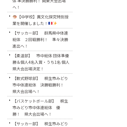
体 準決勝勝利！ 関東大会出場
へ！
【中学校】異文化探究特別授
業を開催しました！
【サッカー部】 群馬県中体連
総体 ２回戦勝利！ 準々決勝
進出へ！
【柔道部】 市中総体 団体準優
勝＆個人4名入賞・うち1名 個人
県大会出場決定！
【軟式野球部】 桐生市みどり
市中体連総体 決勝戦勝利！
県大会出場へ！
【バスケットボール部】 桐生
市みどり市中体連総体 優
勝！ 県大会出場へ！
【サッカー部】 桐生市みどり