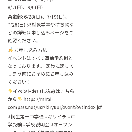
8/2(日)、9/6(日)
柔道部
: 6/28(日)、7/19(日)、
7/26(日) ※対象学年や持ち物な
どの詳細は申し込みページをご
確認ください。
お申し込み方法
イベントはすべて
事前予約制
と
なっております。 定員に達して
しまう前にお早めにお申し込み
ください！
イベントお申し込みはこちら
から
https://mirai-
compass.net/usr/kiryuuj/event/evtIndex.jsf
#桐生第一中学校 #キリイチ #中
学受験 #学校説明会 #オープン