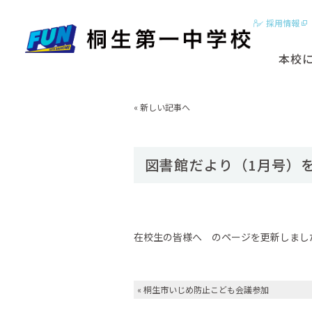
採用情報
本校
2分でわかる
«
新しい記事へ
はじめに
基本ビジョン
図書館だより（1月号）
動画【学校紹
スクールカラ
在校生の皆様へ のページを更新しまし
«
桐生市いじめ防止こども会議参加