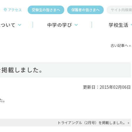
アクセス
受験生の皆さまへ
保護者の皆さまへ
について
中学の学び
学校生活
桐生第一中学校
教育システム
学校行事
古い記事へ
»
学習システム
施設
こころの教育
昼食
を掲載しました。
介】
進路学習
制服
ーおよびロゴの紹介
ICT教育への挑戦
更新日：2015年02月06日
学生寮
教育カリキュラム
クラブ活動
た。
スポーツ4競技
国際教育
トライアングル（2月号）を掲載しました。
»