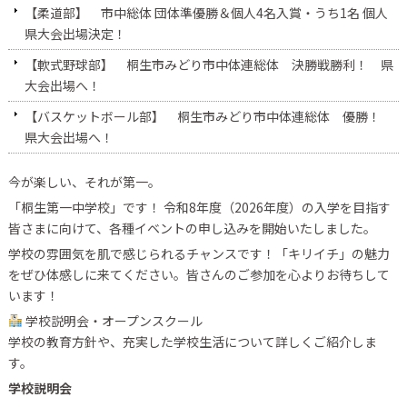
【柔道部】 市中総体 団体準優勝＆個人4名入賞・うち1名 個人
県大会出場決定！
【軟式野球部】 桐生市みどり市中体連総体 決勝戦勝利！ 県
大会出場へ！
【バスケットボール部】 桐生市みどり市中体連総体 優勝！
県大会出場へ！
今が楽しい、それが第一。
「桐生第一中学校」です！ 令和8年度（2026年度）の入学を目指す
皆さまに向けて、各種イベントの申し込みを開始いたしました。
学校の雰囲気を肌で感じられるチャンスです！「キリイチ」の魅力
をぜひ体感しに来てください。皆さんのご参加を心よりお待ちして
います！
学校説明会・オープンスクール
学校の教育方針や、充実した学校生活について詳しくご紹介しま
す。
学校説明会