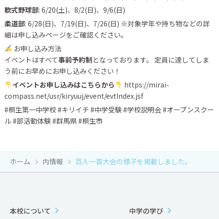
軟式野球部
: 6/20(土)、8/2(日)、9/6(日)
柔道部
: 6/28(日)、7/19(日)、7/26(日) ※対象学年や持ち物などの詳
細は申し込みページをご確認ください。
お申し込み方法
イベントはすべて
事前予約制
となっております。 定員に達してしま
う前にお早めにお申し込みください！
イベントお申し込みはこちらから
https://mirai-
compass.net/usr/kiryuuj/event/evtIndex.jsf
#桐生第一中学校 #キリイチ #中学受験 #学校説明会 #オープンスクー
ル #部活動体験 #群馬県 #桐生市
ホーム
内情報
百人一首大会の様子を掲載しました。
本校について
中学の学び