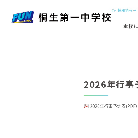
採用情報
本校
2分でわかる
はじめに
基本ビジョン
動画【学校紹
2026年行
スクールカラ
2026年行事予定表(PDF