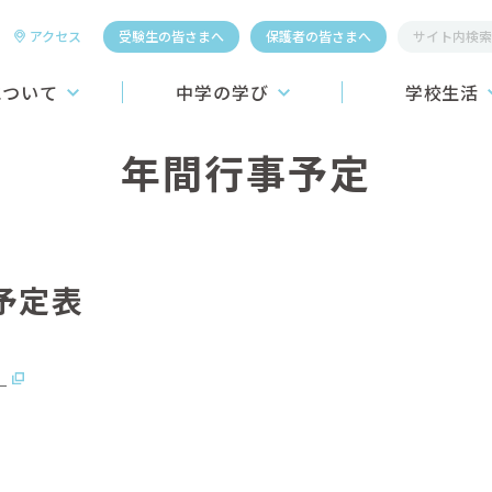
アクセス
受験生の皆さまへ
保護者の皆さまへ
について
中学の学び
学校生活
年間行事予定
桐生第一中学校
教育システム
学校行事
学習システム
施設
こころの教育
昼食
介】
進路学習
制服
事予定表
ーおよびロゴの紹介
ICT教育への挑戦
学生寮
教育カリキュラム
クラブ活動
）
スポーツ4競技
国際教育