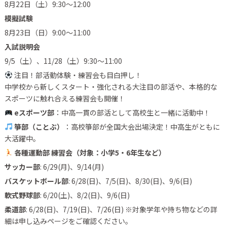
8月22日（土）9:30〜12:00
模擬試験
8月23日（日）9:00〜11:00
入試説明会
9/5（土）、11/28（土）9:30〜11:00
注目！部活動体験・練習会も目白押し！
中学校から新しくスタート・強化される大注目の部活や、本格的な
スポーツに触れ合える練習会も開催！
eスポーツ部
：中高一貫の部活として高校生と一緒に活動中！
箏部（ことぶ）
：高校箏部が全国大会出場決定！中高生がともに
大活躍中。
各種運動部 練習会（対象：小学5・6年生など）
サッカー部
: 6/29(月)、9/14(月)
バスケットボール部
: 6/28(日)、7/5(日)、8/30(日)、9/6(日)
軟式野球部
: 6/20(土)、8/2(日)、9/6(日)
柔道部
: 6/28(日)、7/19(日)、7/26(日) ※対象学年や持ち物などの詳
細は申し込みページをご確認ください。