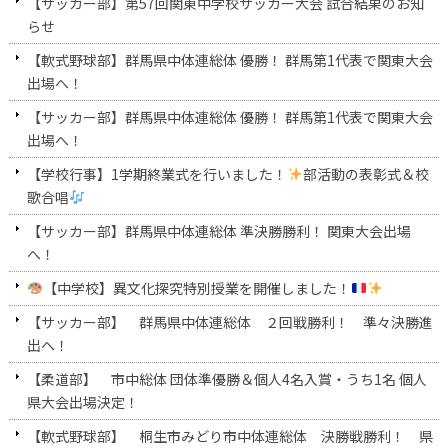
【サッカー部】第57回関東中学校サッカー大会 試合結果のお知
らせ
【軟式野球部】群馬県中体連総体 優勝！ 群馬第1代表で関東大会
出場へ！
【サッカー部】群馬県中体連総体 優勝！ 群馬第1代表で関東大会
出場へ！
【学校行事】1学期終業式を行いました！
部活動の表彰式＆校
歌合唱
【サッカー部】群馬県中体連総体 準決勝勝利！ 関東大会出場
へ！
【中学校】異文化探究特別授業を開催しました！
【サッカー部】 群馬県中体連総体 ２回戦勝利！ 準々決勝進
出へ！
【柔道部】 市中総体 団体準優勝＆個人4名入賞・うち1名 個人
県大会出場決定！
【軟式野球部】 桐生市みどり市中体連総体 決勝戦勝利！ 県