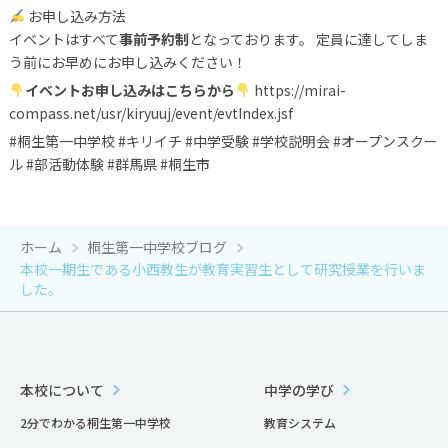
お申し込み方法
イベントはすべて
事前予約制
となっております。 定員に達してしま
う前にお早めにお申し込みください！
イベントお申し込みはこちらから
https://mirai-
compass.net/usr/kiryuuj/event/evtIndex.jsf
#桐生第一中学校 #キリイチ #中学受験 #学校説明会 #オープンスクー
ル #部活動体験 #群馬県 #桐生市
ホーム
桐生第一中学校ブログ
本校一期生である小西教生が教育実習生として研究授業を行いま
した。
本校について
中学の学び
2分でわかる桐生第一中学校
教育システム