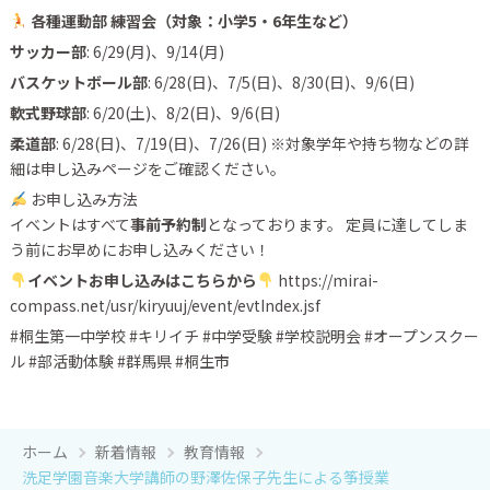
各種運動部 練習会（対象：小学5・6年生など）
サッカー部
: 6/29(月)、9/14(月)
バスケットボール部
: 6/28(日)、7/5(日)、8/30(日)、9/6(日)
軟式野球部
: 6/20(土)、8/2(日)、9/6(日)
柔道部
: 6/28(日)、7/19(日)、7/26(日) ※対象学年や持ち物などの詳
細は申し込みページをご確認ください。
お申し込み方法
イベントはすべて
事前予約制
となっております。 定員に達してしま
う前にお早めにお申し込みください！
イベントお申し込みはこちらから
https://mirai-
compass.net/usr/kiryuuj/event/evtIndex.jsf
#桐生第一中学校 #キリイチ #中学受験 #学校説明会 #オープンスクー
ル #部活動体験 #群馬県 #桐生市
ホーム
新着情報
教育情報
洗足学園音楽大学講師の野澤佐保子先生による筝授業