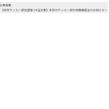
る筝授業
【本校サッカー部志望者小6生対象】本校のサッカー部の体験練習会のお知らせ
»