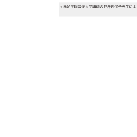
«
洗足学園音楽大学講師の野澤佐保子先生によ