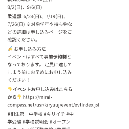
8/2(日)、9/6(日)
柔道部
: 6/28(日)、7/19(日)、
7/26(日) ※対象学年や持ち物な
どの詳細は申し込みページをご
確認ください。
お申し込み方法
イベントはすべて
事前予約制
と
なっております。 定員に達して
しまう前にお早めにお申し込み
ください！
イベントお申し込みはこちら
から
https://mirai-
compass.net/usr/kiryuuj/event/evtIndex.jsf
#桐生第一中学校 #キリイチ #中
学受験 #学校説明会 #オープン