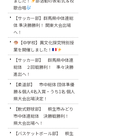
ました！
部活動の表彰式＆校
歌合唱
【サッカー部】群馬県中体連総
体 準決勝勝利！ 関東大会出場
へ！
【中学校】異文化探究特別授
業を開催しました！
【サッカー部】 群馬県中体連
総体 ２回戦勝利！ 準々決勝
進出へ！
【柔道部】 市中総体 団体準優
勝＆個人4名入賞・うち1名 個人
県大会出場決定！
【軟式野球部】 桐生市みどり
市中体連総体 決勝戦勝利！
県大会出場へ！
【バスケットボール部】 桐生