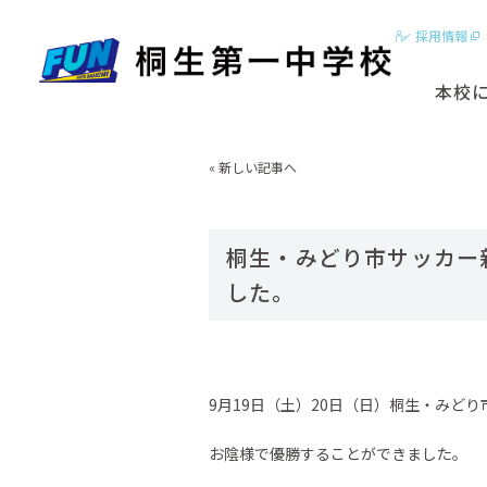
採用情報
本校
2分でわかる
«
新しい記事へ
はじめに
基本ビジョン
桐生・みどり市サッカー
動画【学校紹
した。
スクールカラ
9月19日（土）20日（日）桐生・みど
お陰様で優勝することができました。