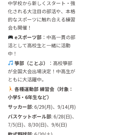
中学校から新しくスタート・強
化される大注目の部活や、本格
的なスポーツに触れ合える練習
会も開催！
eスポーツ部
：中高一貫の部
活として高校生と一緒に活動
中！
箏部（ことぶ）
：高校箏部
が全国大会出場決定！中高生が
ともに大活躍中。
各種運動部 練習会（対象：
小学5・6年生など）
サッカー部
: 6/29(月)、9/14(月)
バスケットボール部
: 6/28(日)、
7/5(日)、8/30(日)、9/6(日)
軟式野球部
: 6/20(土)、