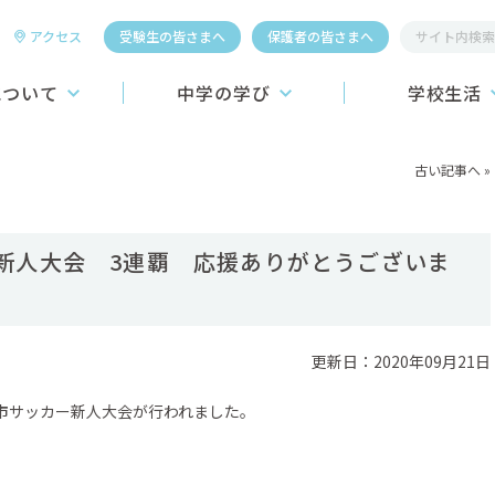
アクセス
受験生の皆さまへ
保護者の皆さまへ
について
中学の学び
学校生活
桐生第一中学校
教育システム
学校行事
古い記事へ
»
学習システム
施設
こころの教育
昼食
新人大会 3連覇 応援ありがとうございま
介】
進路学習
制服
ーおよびロゴの紹介
ICT教育への挑戦
学生寮
更新日：2020年09月21日
教育カリキュラム
クラブ活動
スポーツ4競技
り市サッカー新人大会が行われました。
国際教育